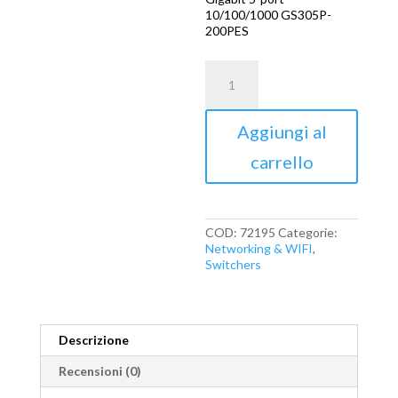
10/100/1000 GS305P-
200PES
NETGEAR
Switch
Desktop
Gigabit
Aggiungi al
5-
port
carrello
10/100/1000
GS305P-
200PES
quantità
COD:
72195
Categorie:
Networking & WIFI
,
Switchers
Descrizione
Recensioni (0)