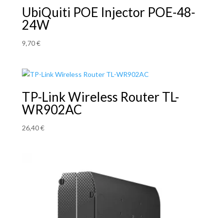
UbiQuiti POE Injector POE-48-
24W
9,70
€
TP-Link Wireless Router TL-
WR902AC
26,40
€