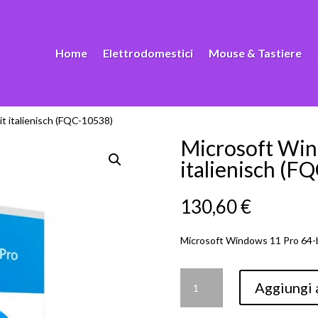
Home
Elettrodomestici
Mouse & Tastiere
t italienisch (FQC-10538)
Microsoft Win
italienisch (F
130,60
€
Microsoft Windows 11 Pro 64-b
Microsoft
Aggiungi a
Windows
11
Pro