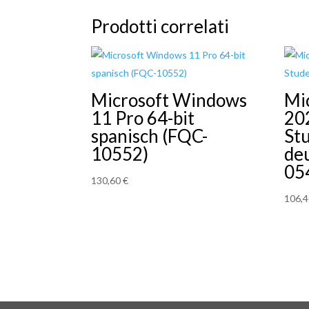
Prodotti correlati
Microsoft Windows
Mic
11 Pro 64-bit
20
spanisch (FQC-
St
10552)
de
05
130,60
€
106,