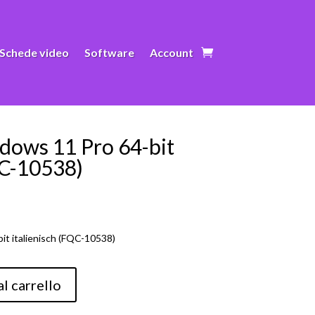
Schede video
Software
Account
dows 11 Pro 64-bit
QC-10538)
it italienisch (FQC-10538)
l carrello