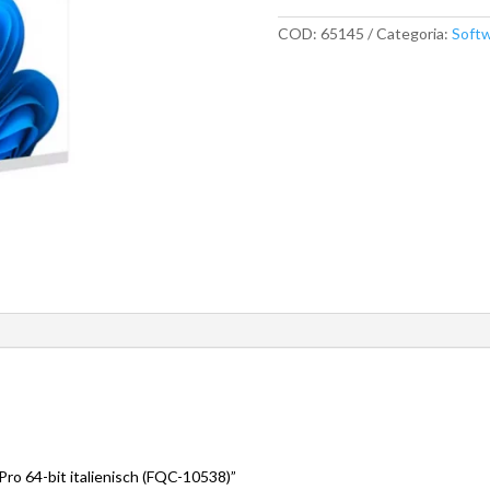
64-
bit
COD:
65145
Categoria:
Soft
italienisch
(FQC-
10538)
quantità
ro 64-bit italienisch (FQC-10538)”