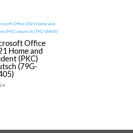
rosoft Office
21 Home and
udent (PKC)
utsch (79G-
405)
40
€