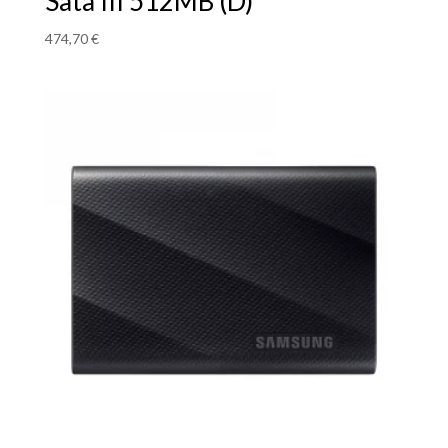
Sata III 512MB (D)
474,70
€