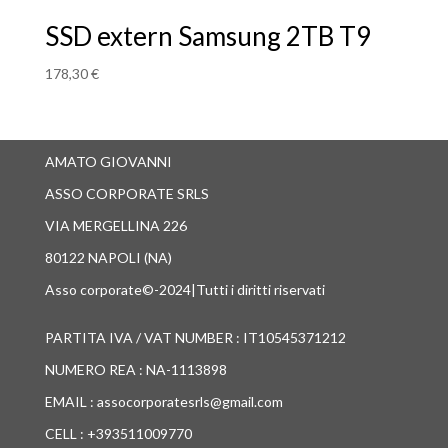
SSD extern Samsung 2TB T9
178,30
€
AMATO GIOVANNI
ASSO CORPORATE SRLS
VIA MERGELLINA 226
80122 NAPOLI (NA)
Asso corporate©-2024|Tutti i diritti riservati
PARTITA IVA / VAT NUMBER : IT10545371212
NUMERO REA : NA-1113898
EMAIL : assocorporatesrls@gmail.com
CELL : +393511009770