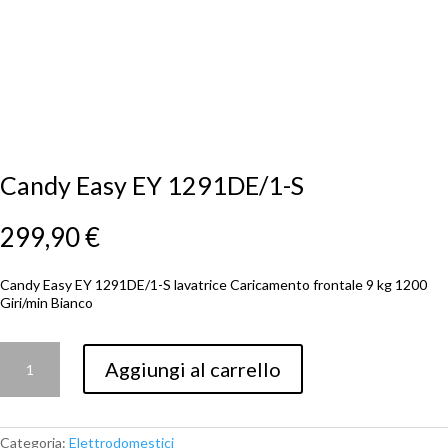
Candy Easy EY 1291DE/1-S
299,90
€
Candy Easy EY 1291DE/1-S lavatrice Caricamento frontale 9 kg 1200
Giri/min Bianco
Candy
Aggiungi al carrello
Easy
EY
1291DE/1-
S
quantità
Categoria:
Elettrodomestici