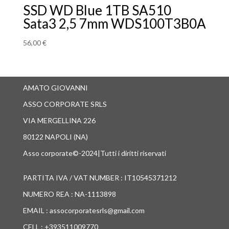
SSD WD Blue 1TB SA510
Sata3 2,5 7mm WDS100T3B0A
56,00
€
AMATO GIOVANNI
ASSO CORPORATE SRLS
VIA MERGELLINA 226
80122 NAPOLI (NA)
Asso corporate©-2024|Tutti i diritti riservati
PARTITA IVA / VAT NUMBER : IT10545371212
NUMERO REA : NA-1113898
EMAIL : assocorporatesrls@gmail.com
CELL : +393511009770