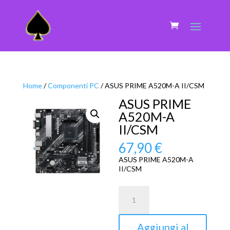
Home
/
Componenti PC
/ ASUS PRIME A520M-A II/CSM
ASUS PRIME
A520M-A
II/CSM
67,90
€
ASUS PRIME A520M-A
II/CSM
ASUS
PRIME
A520M-
A
Aggiungi al
II/CSM