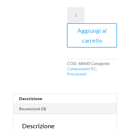
AMD
Ryzen
5
4500
Aggiungi al
Box
AM4
carrello
(3,600GHz)
100-
100000644BOX
quantità
COD:
68600
Categorie:
Componenti PC
,
Processori
Descrizione
Recensioni (0)
Descrizione